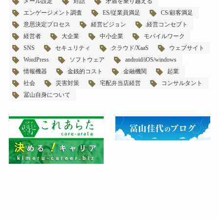
メール設定
対話
矛盾を乗り越える
エンゲージメント調査
ES/従業員満足
CS/顧客満足
意思決定プロセス
経営ビジョン
経営コンセプト
経営者
大企業
中小企業
モバイルワーク
SNS
セキュリティ
クラウド/XaaS
ウェブサイト
WordPress
ソフトウェア
android/iOS/windows
情報機器
金銭的コスト
金融機関
起業
社会
災害対策
宅配弁当店経営
コンサルタント
冨山自身について