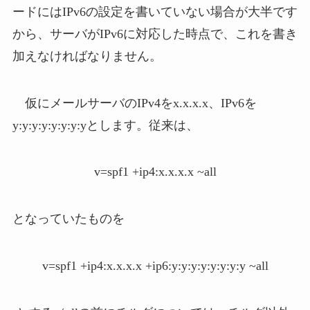
ードにはIPv6の設定を書いていない場合が大半です
から、サーバがIPv6に対応した時点で、これを書き
加えなければなりません。
仮にメールサーバのIPv4をx.x.x.x、IPv6を
y:y:y:y:y:y:y:yとします。従来は、
v=spf1 +ip4:x.x.x.x ~all
となっていたものを
v=spf1 +ip4:x.x.x.x +ip6:y:y:y:y:y:y:y:y ~all