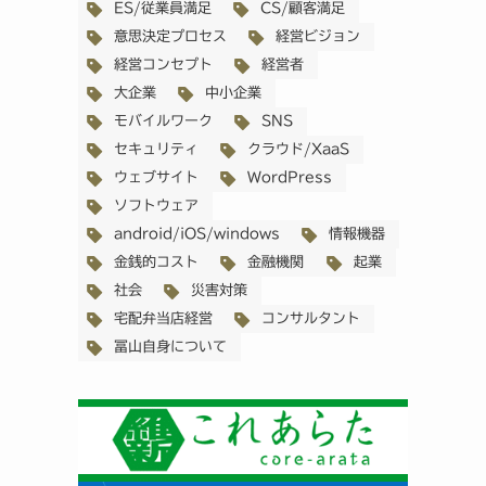
ES/従業員満足
CS/顧客満足
意思決定プロセス
経営ビジョン
経営コンセプト
経営者
大企業
中小企業
モバイルワーク
SNS
セキュリティ
クラウド/XaaS
ウェブサイト
WordPress
ソフトウェア
android/iOS/windows
情報機器
金銭的コスト
金融機関
起業
社会
災害対策
宅配弁当店経営
コンサルタント
冨山自身について